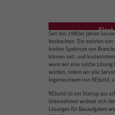
Cookie Informationen anzeigen
First
Seit den 1980er Jahren könne
beobachten. Die meisten von i
Marketing und Statistik
breiten Spektrum von Branchen
Marketing und Statistik Cookies werd
können zeit- und kosteninten
anonymisierte Daten an eventuelle Drit
wenn wir eine solche Lösung
würden, indem wir alle Servo
Cookie Informationen anzeigen
Ingenieurteam von REbuild, u
REbuild ist ein Startup aus e
Unternehmen widmet sich der 
Lösungen für Bauaufgaben wi