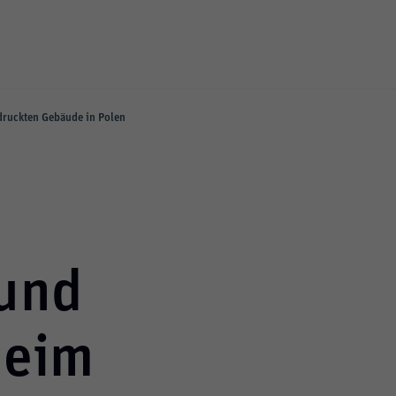
edruckten Gebäude in Polen
und
beim