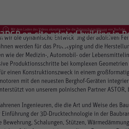
Mit dem Laden des Videos akzeptieren Sie die
Datenschutzerklärung
von YouTube.
 3DCP on-site printed building in 
n wir die dynamische Entwicklung der additiven Fe
hnen werden für das Prototyping und die Herstellun
 wie der Medizin-, Automobil- oder Lebensmittelind
en verwendet, um anonymes Tracking zu aktivieren.
sive Produktionsschritte bei komplexen Geometrien 
tanbieter weitergeleitet.
 für einen Konstruktionszweck in einem großformat
motoren mit den neuesten Berghof-Geräten integrier
nterstützt von unserem polnischen Partner ASTOR, b
rfahrenen Ingenieuren, die die Art und Weise des Ba
Einführung der 3D-Drucktechnologie in der Baubra
e Bewehrung, Schalungen, Stützen, Wärmedämmung 