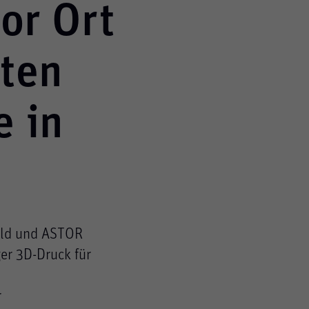
or Ort
ten
 in
ild und ASTOR
der Website benötigt und helfen dabei, unsere Web
er 3D-Druck für
Website ermöglichen.
r