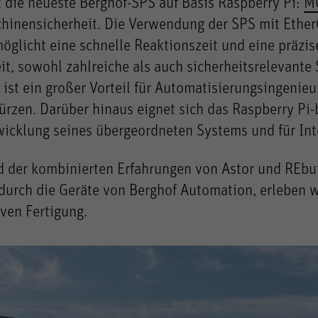
 die neueste Berghof-SPS auf Basis Raspberry Pi:
MC
hinensicherheit. Die Verwendung der SPS mit Ether
glicht eine schnelle Reaktionszeit und eine präzise
it, sowohl zahlreiche als auch sicherheitsrelevante
t ein großer Vorteil für Automatisierungsingenieure
rzen. Darüber hinaus eignet sich das Raspberry Pi-
wicklung seines übergeordneten Systems und für In
der kombinierten Erfahrungen von Astor und REbui
 durch die Geräte von Berghof Automation, erleben w
ven Fertigung.