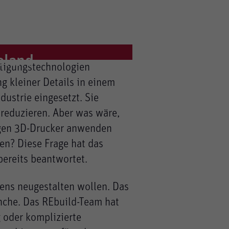
Poland
rtigungstechnologien
g kleiner Details in einem
ustrie eingesetzt. Sie
 Hierbei werden können
reduzieren. Aber was wäre,
igen 3D-Drucker anwenden
en? Diese Frage hat das
ereits beantwortet.
uens neugestalten wollen. Das
nche. Das REbuild-Team hat
oder komplizierte