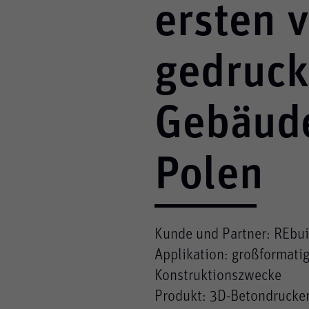
ersten v
gedruck
Gebäude
Polen
Notwendig
Kunde und Partner: REbu
Diese werden für die Grundfunktionen 
Applikation: großformatig
Zugriffe auf sichere Bereiche unserer 
Konstruktionszwecke
Produkt: 3D-Betondrucke