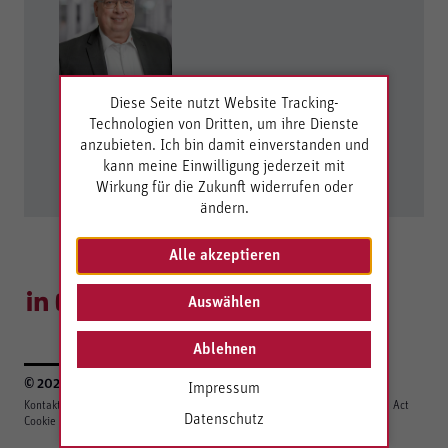
Peter Deckelmann
Diese Seite nutzt Website Tracking-
Technischer Vertrieb
Technologien von Dritten, um ihre Dienste
anzubieten. Ich bin damit einverstanden und
+49 7121 894-117
kann meine Einwilligung jederzeit mit
E-Mail senden
Wirkung für die Zukunft widerrufen oder
ändern.
Alle akzeptieren
Auswählen
Ablehnen
© 2026 Berghof Automation GmbH
Impressum
Kontakt
Impressum
Datenschutzerklärung
Berghof Gruppe
EU Data Act
Datenschutz
Cookie Einstellungen