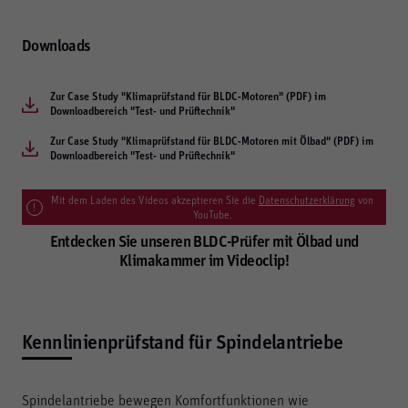
Diese werden für die Grundfunktionen der Website
benötigt und helfen dabei, unsere Website nutzbar zu
machen sowie Zugriffe auf sichere Bereiche unserer
Downloads
Website ermöglichen.
Cookie Informationen anzeigen
Zur Case Study "Klimaprüfstand für BLDC-Motoren" (PDF) im
Downloadbereich "Test- und Prüftechnik"
Zur Case Study "Klimaprüfstand für BLDC-Motoren mit Ölbad" (PDF) im
Downloadbereich "Test- und Prüftechnik"
Marketing und Statistik
Marketing und Statistik Cookies werden verwendet, um
Mit dem Laden des Videos akzeptieren Sie die
Datenschutzerklärung
von
anonymes Tracking zu aktivieren. Hierbei werden können
YouTube.
anonymisierte Daten an eventuelle Drittanbieter
Entdecken Sie unseren BLDC-Prüfer mit Ölbad und
weitergeleitet.
Klimakammer im Videoclip!
Cookie Informationen anzeigen
Kennlinienprüfstand für Spindelantriebe
Alle akzeptieren
Speichern
Spindelantriebe bewegen Komfortfunktionen wie