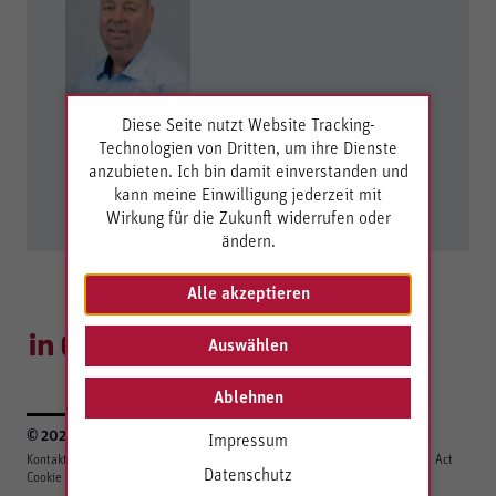
Thomas Roth
Diese Seite nutzt Website Tracking-
Sales Manager Testing
Technologien von Dritten, um ihre Dienste
anzubieten. Ich bin damit einverstanden und
+49 7121 894-293
kann meine Einwilligung jederzeit mit
E-Mail senden
Wirkung für die Zukunft widerrufen oder
ändern.
Alle akzeptieren
Auswählen
Ablehnen
© 2026 Berghof Automation GmbH
Impressum
Kontakt
Impressum
Datenschutzerklärung
Berghof Gruppe
EU Data Act
Datenschutz
Cookie Einstellungen