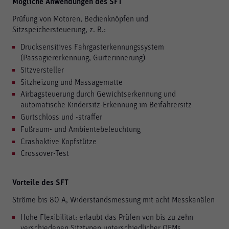
Mögliche Anwendungen des SFT
Notwendig
Prüfung von Motoren, Bedienknöpfen und
Diese werden für die Grundfunktionen der Website
Sitzspeichersteuerung, z. B.:
benötigt und helfen dabei, unsere Website nutzbar zu
machen sowie Zugriffe auf sichere Bereiche unserer
Drucksensitives Fahrgasterkennungssystem
Website ermöglichen.
(Passagiererkennung, Gurterinnerung)
Sitzversteller
Cookie Informationen anzeigen
Sitzheizung und Massagematte
Airbagsteuerung durch Gewichtserkennung und
automatische Kindersitz-Erkennung im Beifahrersitz
Marketing und Statistik
Gurtschloss und -straffer
Marketing und Statistik Cookies werden verwendet, um
Fußraum- und Ambientebeleuchtung
anonymes Tracking zu aktivieren. Hierbei werden können
Crashaktive Kopfstütze
anonymisierte Daten an eventuelle Drittanbieter
Crossover-Test
weitergeleitet.
Cookie Informationen anzeigen
Vorteile des SFT
Ströme bis 80 A, Widerstandsmessung mit acht Messkanälen
Hohe Flexibilität: erlaubt das Prüfen von bis zu zehn
Alle akzeptieren
verschiedenen Sitztypen unterschiedlicher OEMs