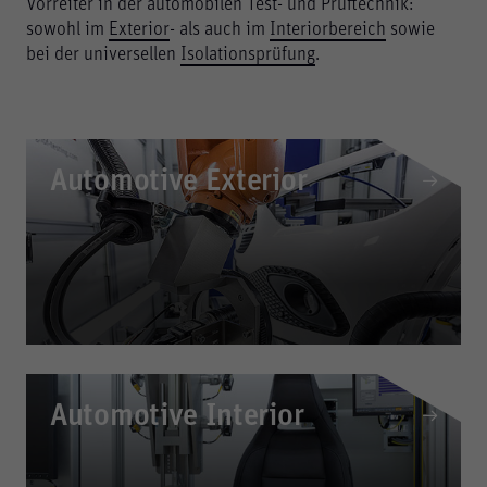
Vorreiter in der automobilen Test- und Prüftechnik:
sowohl im
Exterior
- als auch im
Interiorbereich
sowie
bei der universellen
Isolationsprüfung
.
Automotive Exterior
Automotive Interior
Automotive Exterior
Zum Berghof-Portfolio gehören unter anderem