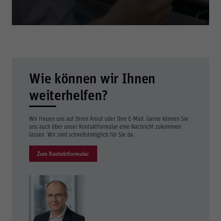
Dienstleistungen
Wie können wir Ihnen
Erstklassige Produkte verdienen auch einen
erstklassigen Service. Deshalb steht Ihnen unser Team
weiterhelfen?
immer mit Rat und Tat zur Seite.
Wir freuen uns auf Ihren Anruf oder Ihre E-Mail. Gerne können Sie
uns auch über unser Kontaktformular eine Nachricht zukommen
lassen. Wir sind schnellstmöglich für Sie da.
Zum Kontaktformular